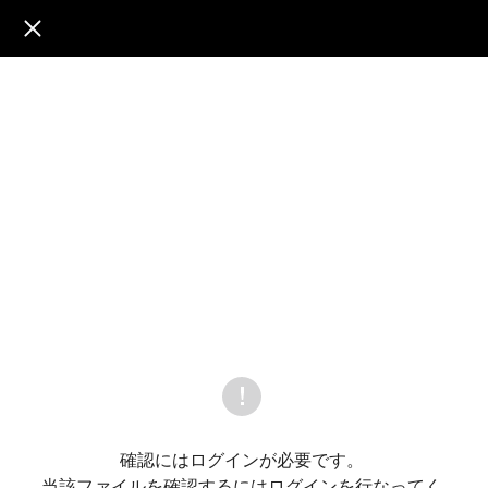
문
서
뷰
어
確認にはログインが必要です。
当該ファイルを確認するにはログインを行なってく